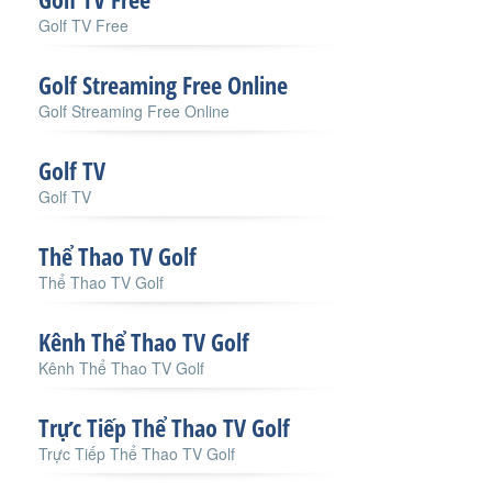
Golf TV Free
Golf Streaming Free Online
Golf Streaming Free Online
Golf TV
Golf TV
Thể Thao TV Golf
Thể Thao TV Golf
Kênh Thể Thao TV Golf
Kênh Thể Thao TV Golf
Trực Tiếp Thể Thao TV Golf
Trực Tiếp Thể Thao TV Golf