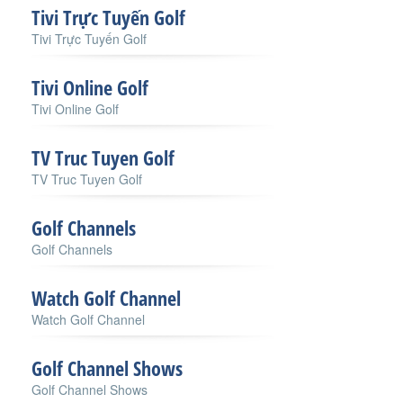
Tivi Trực Tuyến Golf
Tivi Trực Tuyến Golf
Tivi Online Golf
Tivi Online Golf
TV Truc Tuyen Golf
TV Truc Tuyen Golf
Golf Channels
Golf Channels
Watch Golf Channel
Watch Golf Channel
Golf Channel Shows
Golf Channel Shows