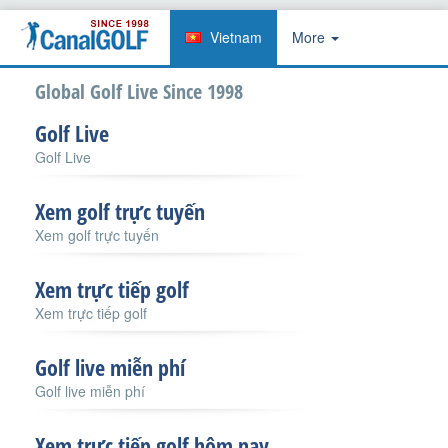
Vietnam
More
Global Golf Live Since 1998
Golf Live
Golf Live
Xem golf trực tuyến
Xem golf trực tuyến
Xem trực tiếp golf
Xem trực tiếp golf
Golf live miễn phí
Golf live miễn phí
Xem trực tiếp golf hôm nay