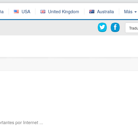
ña
USA
United Kingdom
Australia
Más
Tradu
antes por Internet ...