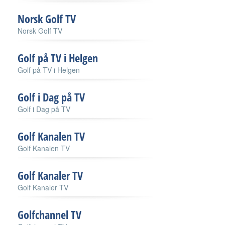
Norsk Golf TV
Norsk Golf TV
Golf på TV i Helgen
Golf på TV i Helgen
Golf i Dag på TV
Golf i Dag på TV
Golf Kanalen TV
Golf Kanalen TV
Golf Kanaler TV
Golf Kanaler TV
Golfchannel TV