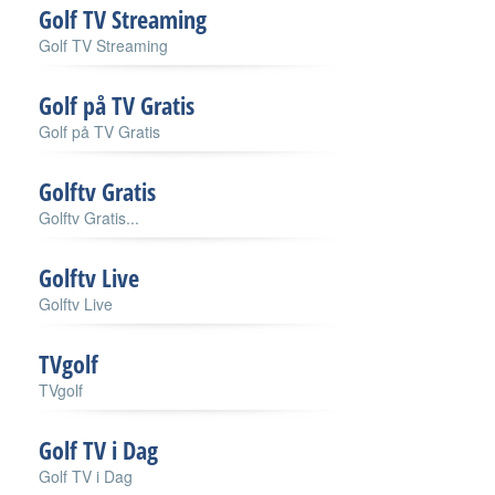
Golf TV Streaming
Golf TV Streaming
Golf på TV Gratis
Golf på TV Gratis
Golftv Gratis
Golftv Gratis...
Golftv Live
Golftv Live
TVgolf
TVgolf
Golf TV i Dag
Golf TV i Dag