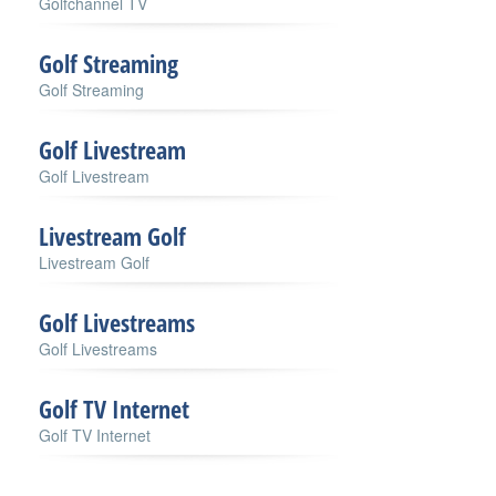
Golfchannel TV
Golf Streaming
Golf Streaming
Golf Livestream
Golf Livestream
Livestream Golf
Livestream Golf
Golf Livestreams
Golf Livestreams
Golf TV Internet
Golf TV Internet