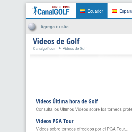
Ecuador
Españ
Agrega tu site
Videos de Golf
Canalgolf.com
Videos de Golf
Vídeos Última hora de Golf
Consulta los Últimos Vídeos sobre los torneos prof
Videos PGA Tour
Videos sobre torneos ofrecidos por el PGA Tour...