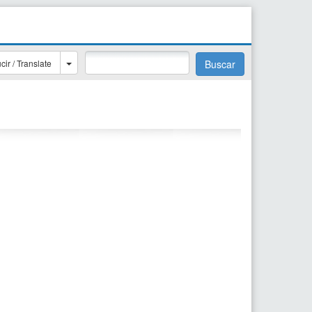
cir / Translate
Buscar