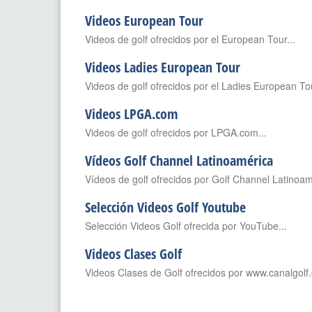
Videos European Tour
Videos de golf ofrecidos por el European Tour...
Videos Ladies European Tour
Videos de golf ofrecidos por el Ladies European Tou
Videos LPGA.com
Videos de golf ofrecidos por LPGA.com...
Vídeos Golf Channel Latinoamérica
Vídeos de golf ofrecidos por Golf Channel Latinoam
Selección Videos Golf Youtube
Selección Videos Golf ofrecida por YouTube...
Videos Clases Golf
Videos Clases de Golf ofrecidos por www.canalgolf