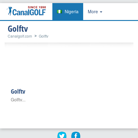
Nigeria
More
Golftv
Canalgolf.com
Golftv
Golftv
Golftv...