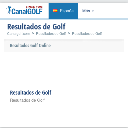
España
Más
Resultados de Golf
Canalgolf.com
Resultados de Golf
Resultados de Golf
Resultados Golf Online
Resultados de Golf
Resultados de Golf